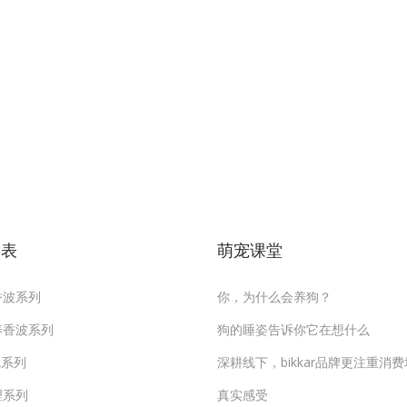
列表
萌宠课堂
香波系列
你，为什么会养狗？
养香波系列
狗的睡姿告诉你它在想什么
A系列
深耕线下，bikkar品牌更注重消
理系列
真实感受